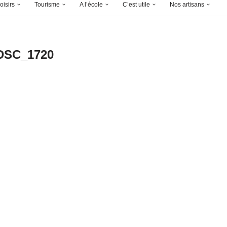
oisirs
Tourisme
A l’école
C’est utile
Nos artisans
DSC_1720