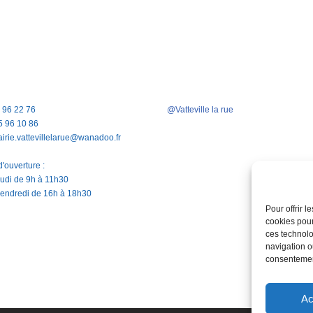
5 96 22 76
@Vatteville la rue
5 96 10 86
airie.vattevillelarue@wanadoo.fr
'ouverture :
jeudi de 9h à 11h30
vendredi de 16h à 18h30
Pour offrir 
cookies pour
ces technolo
navigation ou
consentement
Ac