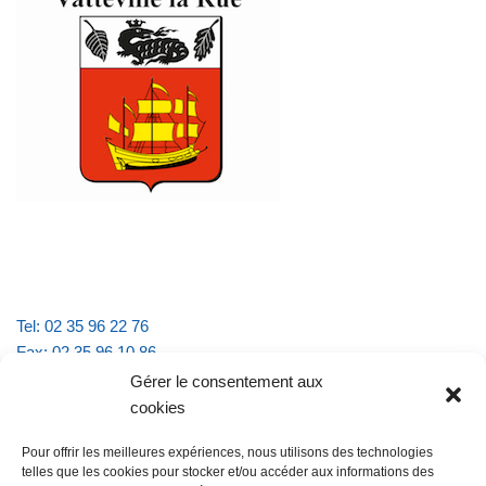
Tel: 02 35 96 22 76
Fax: 02 35 96 10 86
Email : mairie.vattevillelarue@wanadoo.fr
Gérer le consentement aux
cookies
Horaires d'ouverture :
Pour offrir les meilleures expériences, nous utilisons des technologies
lundi et jeudi de 9h à 11h30
telles que les cookies pour stocker et/ou accéder aux informations des
mardi et vendredi de 16h à 18h30