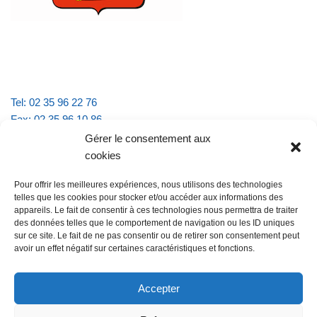
Tel: 02 35 96 22 76
Fax: 02 35 96 10 86
Email : mairie.vattevillelarue@wanadoo.fr
Gérer le consentement aux
cookies
Horaires d'ouverture :
Pour offrir les meilleures expériences, nous utilisons des technologies
lundi et jeudi de 9h à 11h30
telles que les cookies pour stocker et/ou accéder aux informations des
mardi et vendredi de 16h à 18h30
appareils. Le fait de consentir à ces technologies nous permettra de traiter
des données telles que le comportement de navigation ou les ID uniques
sur ce site. Le fait de ne pas consentir ou de retirer son consentement peut
avoir un effet négatif sur certaines caractéristiques et fonctions.
@Vatteville la rue
Pour nous contacter
Accepter