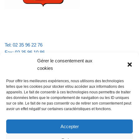
Tel: 02 35 96 22 76
Fax: 02 35 96 10 86
Email : mairie.vattevillelarue@wanadoo.fr
Gérer le consentement aux
cookies
Horaires d'ouverture :
Pour offrir les meilleures expériences, nous utilisons des technologies
lundi et jeudi de 9h à 11h30
telles que les cookies pour stocker et/ou accéder aux informations des
mardi et vendredi de 16h à 18h30
appareils. Le fait de consentir à ces technologies nous permettra de traiter
des données telles que le comportement de navigation ou les ID uniques
sur ce site. Le fait de ne pas consentir ou de retirer son consentement peut
avoir un effet négatif sur certaines caractéristiques et fonctions.
@Vatteville la rue
Pour nous contacter
Accepter