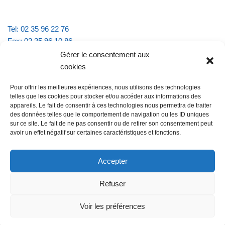
Tel: 02 35 96 22 76
Fax: 02 35 96 10 86
Email : mairie.vattevillelarue@wanadoo.fr
Gérer le consentement aux
cookies
Horaires d'ouverture :
Pour offrir les meilleures expériences, nous utilisons des technologies
lundi et jeudi de 9h à 11h30
telles que les cookies pour stocker et/ou accéder aux informations des
mardi et vendredi de 16h à 18h30
appareils. Le fait de consentir à ces technologies nous permettra de traiter
des données telles que le comportement de navigation ou les ID uniques
sur ce site. Le fait de ne pas consentir ou de retirer son consentement peut
avoir un effet négatif sur certaines caractéristiques et fonctions.
@Vatteville la rue
Pour nous contacter
Accepter
Refuser
Les mentions légales et la politique de confidentialité
Voir les préférences
@Vatteville-la-rue
mentions légales
Propulsé par
Tambour de Ville avec
.