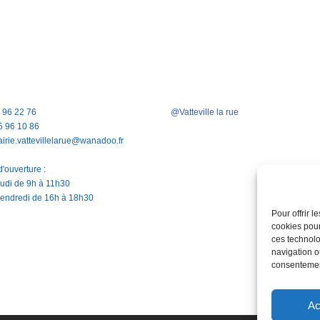
5 96 22 76
@Vatteville la rue
5 96 10 86
airie.vattevillelarue@wanadoo.fr
'ouverture :
jeudi de 9h à 11h30
vendredi de 16h à 18h30
Pour offrir 
cookies pour
ces technolo
navigation ou
consentement
Ac