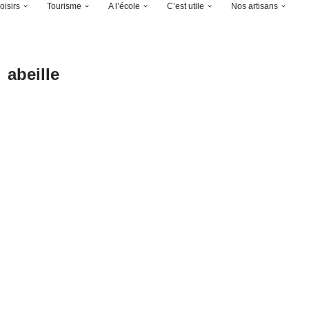
oisirs
Tourisme
A l’école
C’est utile
Nos artisans
abeille