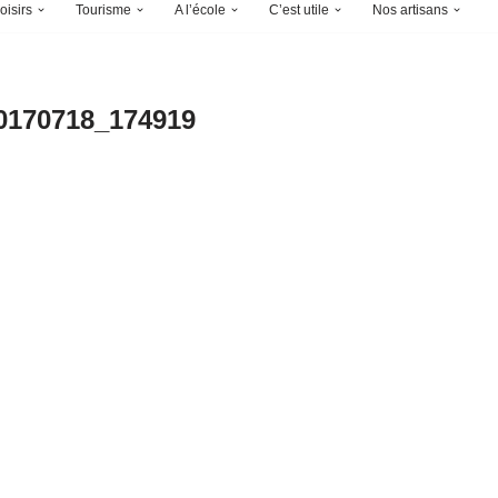
oisirs
Tourisme
A l’école
C’est utile
Nos artisans
0170718_174919