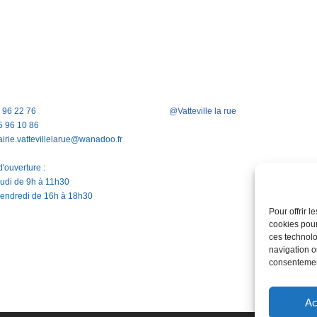
5 96 22 76
@Vatteville la rue
5 96 10 86
airie.vattevillelarue@wanadoo.fr
'ouverture :
jeudi de 9h à 11h30
vendredi de 16h à 18h30
Pour offrir 
cookies pour
ces technolo
navigation ou
consentement
Ac