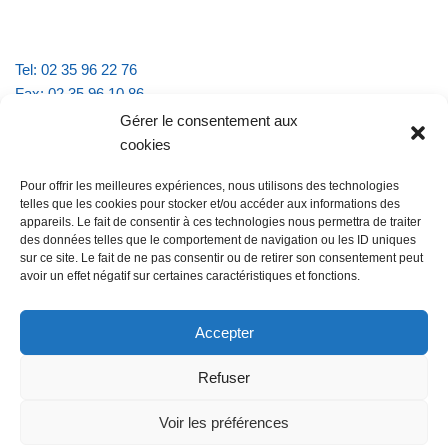
Tel: 02 35 96 22 76
Fax: 02 35 96 10 86
Email : mairie.vattevillelarue@wanadoo.fr
Gérer le consentement aux
cookies
Horaires d'ouverture :
Pour offrir les meilleures expériences, nous utilisons des technologies
lundi et jeudi de 9h à 11h30
telles que les cookies pour stocker et/ou accéder aux informations des
mardi et vendredi de 16h à 18h30
appareils. Le fait de consentir à ces technologies nous permettra de traiter
des données telles que le comportement de navigation ou les ID uniques
sur ce site. Le fait de ne pas consentir ou de retirer son consentement peut
avoir un effet négatif sur certaines caractéristiques et fonctions.
@Vatteville la rue
Pour nous contacter
Accepter
Refuser
Les mentions légales et la politique de confidentialité
Voir les préférences
@Vatteville-la-rue
mentions légales
Propulsé par