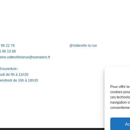
5 96 22 76
@Vatteville la rue
5 96 10 86
airie.vattevillelarue@wanadoo.fr
'ouverture :
jeudi de 9h à 11h30
vendredi de 16h à 18h30
Pour offrir 
cookies pour
ces technolo
navigation ou
consentement
Ac