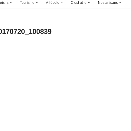
oisirs
Tourisme
A l’école
C’est utile
Nos artisans
0170720_100839