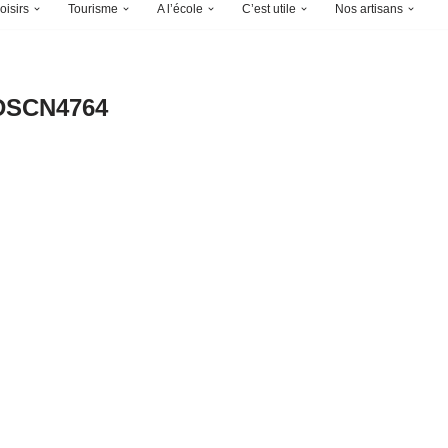
oisirs
Tourisme
A l’école
C’est utile
Nos artisans
DSCN4764