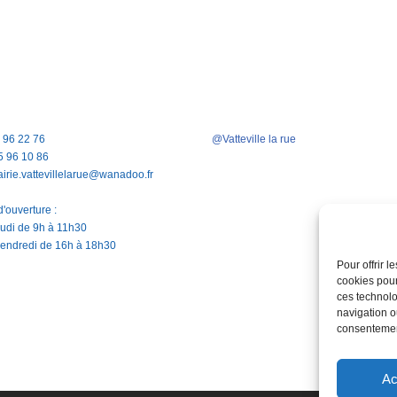
5 96 22 76
@Vatteville la rue
5 96 10 86
airie.vattevillelarue@wanadoo.fr
'ouverture :
jeudi de 9h à 11h30
vendredi de 16h à 18h30
Pour offrir 
cookies pour
ces technolo
navigation ou
consentement
Ac