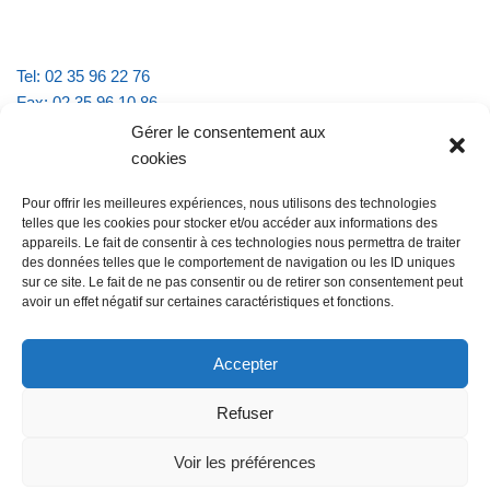
Tel: 02 35 96 22 76
Fax: 02 35 96 10 86
Email : mairie.vattevillelarue@wanadoo.fr
Gérer le consentement aux
cookies
Horaires d'ouverture :
Pour offrir les meilleures expériences, nous utilisons des technologies
lundi et jeudi de 9h à 11h30
telles que les cookies pour stocker et/ou accéder aux informations des
mardi et vendredi de 16h à 18h30
appareils. Le fait de consentir à ces technologies nous permettra de traiter
des données telles que le comportement de navigation ou les ID uniques
sur ce site. Le fait de ne pas consentir ou de retirer son consentement peut
avoir un effet négatif sur certaines caractéristiques et fonctions.
@Vatteville la rue
Pour nous contacter
Accepter
Refuser
Les mentions légales et la politique de confidentialité
Voir les préférences
@Vatteville-la-rue
mentions légales
Propulsé par