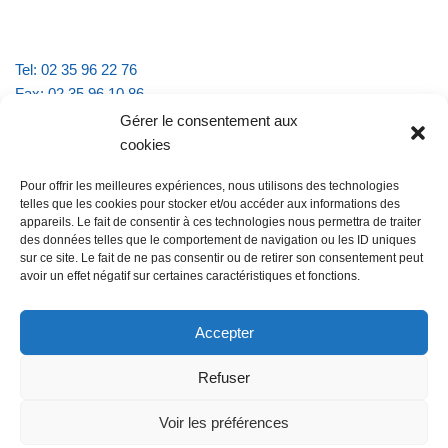
Tel: 02 35 96 22 76
Fax: 02 35 96 10 86
Email : mairie.vattevillelarue@wanadoo.fr
Gérer le consentement aux
cookies
Horaires d'ouverture :
Pour offrir les meilleures expériences, nous utilisons des technologies
lundi et jeudi de 9h à 11h30
telles que les cookies pour stocker et/ou accéder aux informations des
mardi et vendredi de 16h à 18h30
appareils. Le fait de consentir à ces technologies nous permettra de traiter
des données telles que le comportement de navigation ou les ID uniques
sur ce site. Le fait de ne pas consentir ou de retirer son consentement peut
avoir un effet négatif sur certaines caractéristiques et fonctions.
@Vatteville la rue
Pour nous contacter
Accepter
Refuser
Les mentions légales et la politique de confidentialité
Voir les préférences
@Vatteville-la-rue
mentions légales
Propulsé par