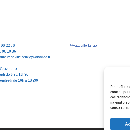
5 96 22 76
@Vatteville la rue
5 96 10 86
airie.vattevillelarue@wanadoo.fr
'ouverture :
jeudi de 9h à 11h30
vendredi de 16h à 18h30
Pour offrir 
cookies pour
ces technolo
navigation ou
consentement
Ac