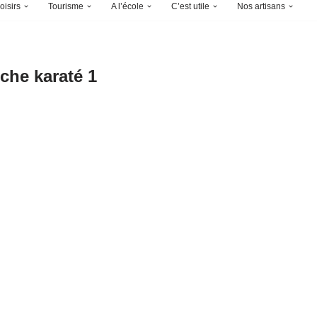
oisirs
Tourisme
A l’école
C’est utile
Nos artisans
iche karaté 1