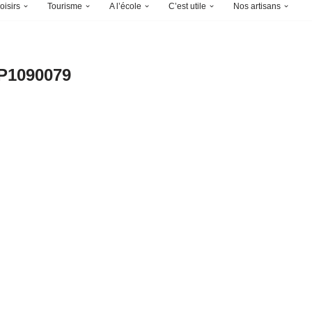
oisirs
Tourisme
A l’école
C’est utile
Nos artisans
P1090079