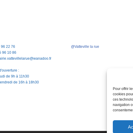
5 96 22 76
@Vatteville la rue
5 96 10 86
airie.vattevillelarue@wanadoo.fr
'ouverture :
jeudi de 9h à 11h30
vendredi de 16h à 18h30
Pour offrir 
cookies pour
ces technolo
navigation ou
consentement
Ac