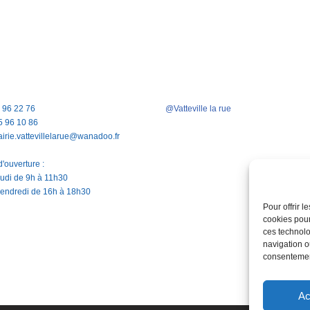
5 96 22 76
@Vatteville la rue
5 96 10 86
airie.vattevillelarue@wanadoo.fr
'ouverture :
jeudi de 9h à 11h30
vendredi de 16h à 18h30
Pour offrir 
cookies pour
ces technolo
navigation ou
consentement
Ac