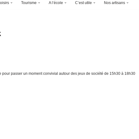
oisirs
Tourisme
A l’école
C’est utile
Nos artisans
k
 rue pour passer un moment convivial autour des jeux de société de 15h30 à 18h30