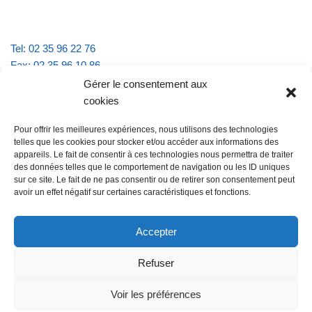
Tel: 02 35 96 22 76
Fax: 02 35 96 10 86
Email : mairie.vattevillelarue@wanadoo.fr
Gérer le consentement aux
cookies
Horaires d'ouverture :
Pour offrir les meilleures expériences, nous utilisons des technologies
lundi et jeudi de 9h à 11h30
telles que les cookies pour stocker et/ou accéder aux informations des
mardi et vendredi de 16h à 18h30
appareils. Le fait de consentir à ces technologies nous permettra de traiter
des données telles que le comportement de navigation ou les ID uniques
sur ce site. Le fait de ne pas consentir ou de retirer son consentement peut
avoir un effet négatif sur certaines caractéristiques et fonctions.
@Vatteville la rue
Pour nous contacter
Accepter
Refuser
Les mentions légales et la politique de confidentialité
Voir les préférences
@Vatteville-la-rue
mentions légales
Propulsé par