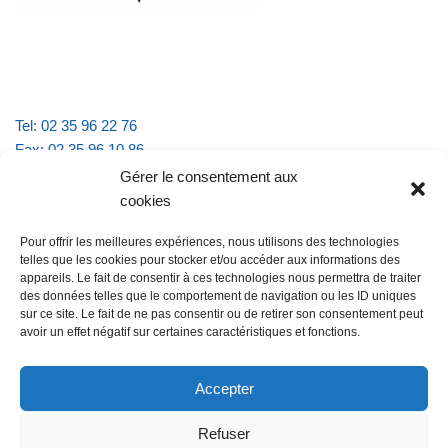
Tel: 02 35 96 22 76
Fax: 02 35 96 10 86
Email : mairie.vattevillelarue@wanadoo.fr
Gérer le consentement aux
cookies
Horaires d'ouverture :
Pour offrir les meilleures expériences, nous utilisons des technologies
lundi et jeudi de 9h à 11h30
telles que les cookies pour stocker et/ou accéder aux informations des
mardi et vendredi de 16h à 18h30
appareils. Le fait de consentir à ces technologies nous permettra de traiter
des données telles que le comportement de navigation ou les ID uniques
sur ce site. Le fait de ne pas consentir ou de retirer son consentement peut
avoir un effet négatif sur certaines caractéristiques et fonctions.
@Vatteville la rue
Pour nous contacter
Accepter
Refuser
Les mentions légales et la politique de confidentialité