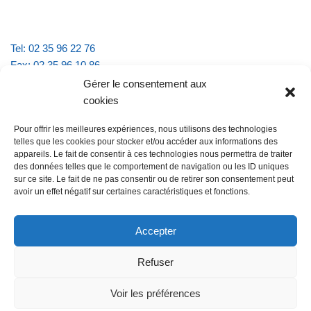
Tel: 02 35 96 22 76
Fax: 02 35 96 10 86
Email : mairie.vattevillelarue@wanadoo.fr
Gérer le consentement aux
cookies
Horaires d'ouverture :
Pour offrir les meilleures expériences, nous utilisons des technologies
lundi et jeudi de 9h à 11h30
telles que les cookies pour stocker et/ou accéder aux informations des
mardi et vendredi de 16h à 18h30
appareils. Le fait de consentir à ces technologies nous permettra de traiter
des données telles que le comportement de navigation ou les ID uniques
sur ce site. Le fait de ne pas consentir ou de retirer son consentement peut
avoir un effet négatif sur certaines caractéristiques et fonctions.
@Vatteville la rue
Pour nous contacter
Accepter
Refuser
Les mentions légales et la politique de confidentialité
Voir les préférences
@Vatteville-la-rue
mentions légales
Propulsé par