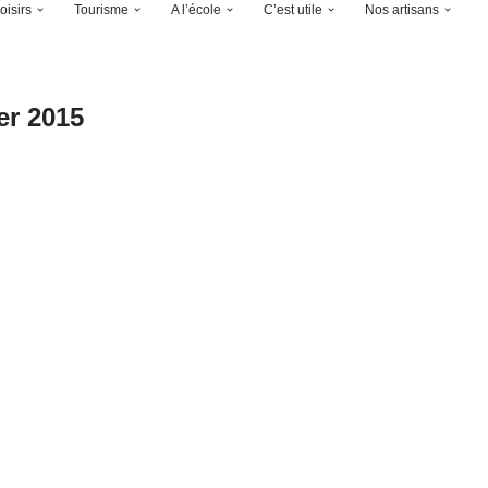
oisirs
Tourisme
A l’école
C’est utile
Nos artisans
er 2015