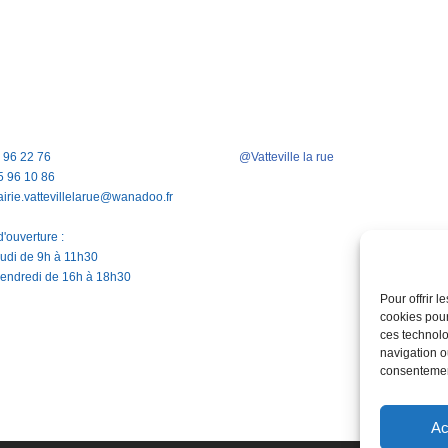
5 96 22 76
@Vatteville la rue
5 96 10 86
airie.vattevillelarue@wanadoo.fr
'ouverture :
jeudi de 9h à 11h30
vendredi de 16h à 18h30
Pour offrir 
cookies pour
ces technolo
navigation ou
consentement
Ac