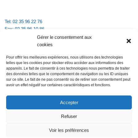
Tel: 02 35 96 22 76
Fax: 02 35 96 10 86
Email : mairie.vattevillelarue@wanadoo.fr
Gérer le consentement aux
cookies
Horaires d'ouverture :
Pour offrir les meilleures expériences, nous utilisons des technologies
lundi et jeudi de 9h à 11h30
telles que les cookies pour stocker et/ou accéder aux informations des
mardi et vendredi de 16h à 18h30
appareils. Le fait de consentir à ces technologies nous permettra de traiter
des données telles que le comportement de navigation ou les ID uniques
sur ce site. Le fait de ne pas consentir ou de retirer son consentement peut
avoir un effet négatif sur certaines caractéristiques et fonctions.
@Vatteville la rue
Pour nous contacter
Accepter
Refuser
Les mentions légales et la politique de confidentialité
Voir les préférences
@Vatteville-la-rue
mentions légales
Propulsé par