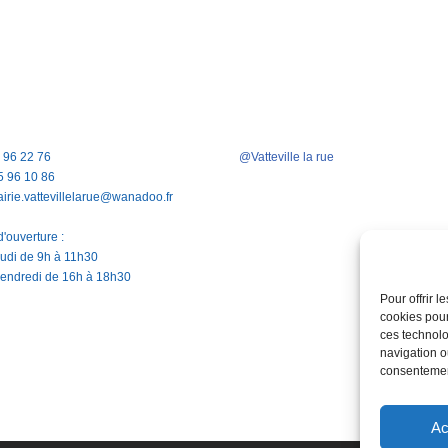
5 96 22 76
@Vatteville la rue
5 96 10 86
airie.vattevillelarue@wanadoo.fr
'ouverture :
jeudi de 9h à 11h30
vendredi de 16h à 18h30
Pour offrir 
cookies pour
ces technolo
navigation ou
consentement
Ac