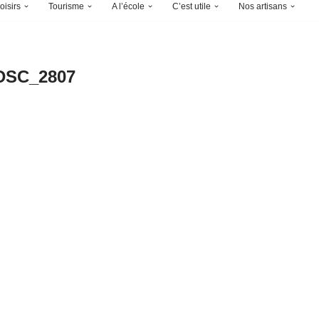
oisirs
Tourisme
A l’école
C’est utile
Nos artisans
DSC_2807