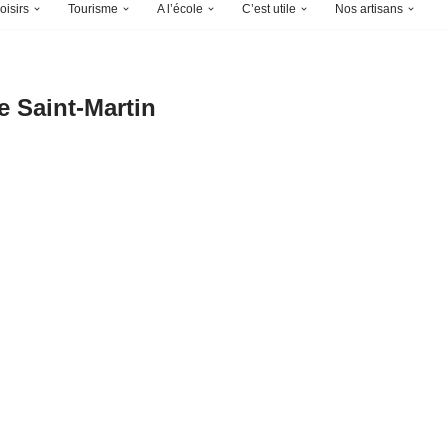
oisirs
Tourisme
A l’école
C’est utile
Nos artisans
e Saint-Martin