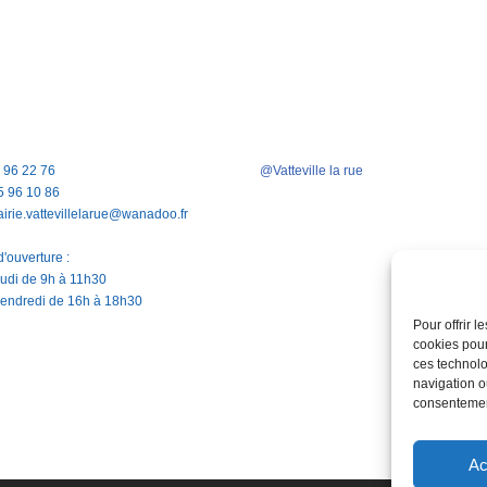
5 96 22 76
@Vatteville la rue
5 96 10 86
airie.vattevillelarue@wanadoo.fr
'ouverture :
jeudi de 9h à 11h30
vendredi de 16h à 18h30
Pour offrir 
cookies pour
ces technolo
navigation ou
consentement
Ac