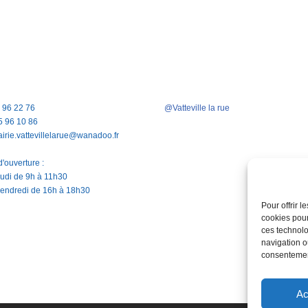
5 96 22 76
@Vatteville la rue
5 96 10 86
airie.vattevillelarue@wanadoo.fr
'ouverture :
jeudi de 9h à 11h30
vendredi de 16h à 18h30
Pour offrir 
cookies pour
ces technolo
navigation ou
consentement
Ac