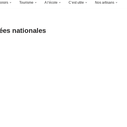
oisirs
Tourisme
A l’école
C’est utile
Nos artisans
ées nationales