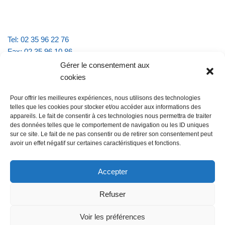
Tel: 02 35 96 22 76
Fax: 02 35 96 10 86
Email : mairie.vattevillelarue@wanadoo.fr
Gérer le consentement aux
cookies
Horaires d'ouverture :
Pour offrir les meilleures expériences, nous utilisons des technologies
lundi et jeudi de 9h à 11h30
telles que les cookies pour stocker et/ou accéder aux informations des
mardi et vendredi de 16h à 18h30
appareils. Le fait de consentir à ces technologies nous permettra de traiter
des données telles que le comportement de navigation ou les ID uniques
sur ce site. Le fait de ne pas consentir ou de retirer son consentement peut
avoir un effet négatif sur certaines caractéristiques et fonctions.
@Vatteville la rue
Pour nous contacter
Accepter
Refuser
Les mentions légales et la politique de confidentialité
Voir les préférences
@Vatteville-la-rue
mentions légales
Propulsé par