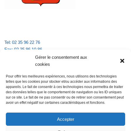
Tel: 02 35 96 22 76
Fax: 02 35 96 10 86
Email : mairie.vattevillelarue@wanadoo.fr
Gérer le consentement aux
cookies
Horaires d'ouverture :
Pour offrir les meilleures expériences, nous utilisons des technologies
lundi et jeudi de 9h à 11h30
telles que les cookies pour stocker et/ou accéder aux informations des
mardi et vendredi de 16h à 18h30
appareils. Le fait de consentir à ces technologies nous permettra de traiter
des données telles que le comportement de navigation ou les ID uniques
sur ce site. Le fait de ne pas consentir ou de retirer son consentement peut
avoir un effet négatif sur certaines caractéristiques et fonctions.
@Vatteville la rue
Pour nous contacter
Accepter