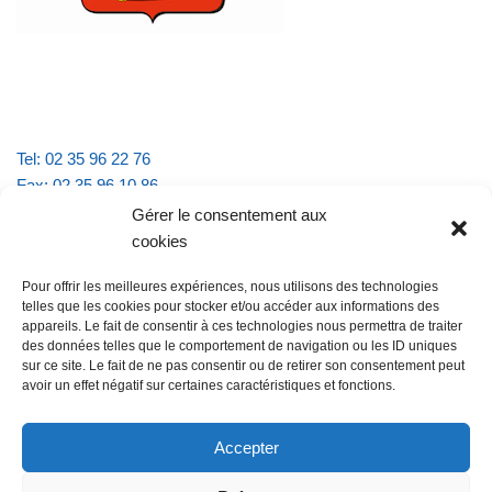
Tel: 02 35 96 22 76
Fax: 02 35 96 10 86
Email : mairie.vattevillelarue@wanadoo.fr
Gérer le consentement aux
cookies
Horaires d'ouverture :
Pour offrir les meilleures expériences, nous utilisons des technologies
lundi et jeudi de 9h à 11h30
telles que les cookies pour stocker et/ou accéder aux informations des
mardi et vendredi de 16h à 18h30
appareils. Le fait de consentir à ces technologies nous permettra de traiter
des données telles que le comportement de navigation ou les ID uniques
sur ce site. Le fait de ne pas consentir ou de retirer son consentement peut
avoir un effet négatif sur certaines caractéristiques et fonctions.
@Vatteville la rue
Pour nous contacter
Accepter