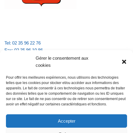
Tel: 02 35 96 22 76
Fax: 02 35 96 10 86
Email : mairie.vattevillelarue@wanadoo.fr
Gérer le consentement aux
cookies
Horaires d'ouverture :
Pour offrir les meilleures expériences, nous utilisons des technologies
lundi et jeudi de 9h à 11h30
telles que les cookies pour stocker et/ou accéder aux informations des
mardi et vendredi de 16h à 18h30
appareils. Le fait de consentir à ces technologies nous permettra de traiter
des données telles que le comportement de navigation ou les ID uniques
sur ce site. Le fait de ne pas consentir ou de retirer son consentement peut
avoir un effet négatif sur certaines caractéristiques et fonctions.
@Vatteville la rue
Pour nous contacter
Accepter