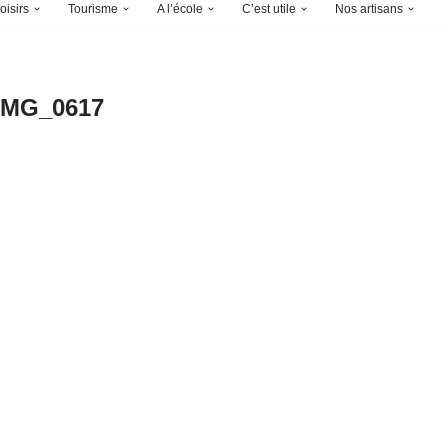
oisirs
Tourisme
A l’école
C’est utile
Nos artisans
IMG_0617