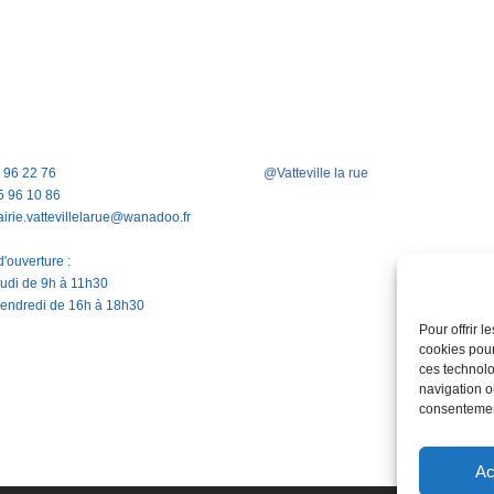
5 96 22 76
@Vatteville la rue
5 96 10 86
airie.vattevillelarue@wanadoo.fr
'ouverture :
jeudi de 9h à 11h30
vendredi de 16h à 18h30
Pour offrir 
cookies pour
ces technolo
navigation ou
consentement
Ac