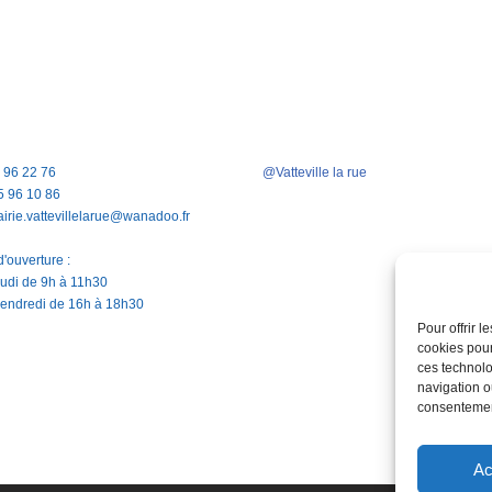
5 96 22 76
@Vatteville la rue
5 96 10 86
airie.vattevillelarue@wanadoo.fr
'ouverture :
jeudi de 9h à 11h30
vendredi de 16h à 18h30
Pour offrir 
cookies pour
ces technolo
navigation ou
consentement
Ac