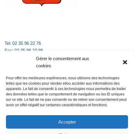
Tel: 02 35 96 22 76
Fax: 02 35 96 10 86
Email : mairie.vattevillelarue@wanadoo.fr
Gérer le consentement aux
cookies
Horaires d'ouverture :
Pour offrir les meilleures expériences, nous utilisons des technologies
lundi et jeudi de 9h à 11h30
telles que les cookies pour stocker et/ou accéder aux informations des
mardi et vendredi de 16h à 18h30
appareils. Le fait de consentir à ces technologies nous permettra de traiter
des données telles que le comportement de navigation ou les ID uniques
sur ce site. Le fait de ne pas consentir ou de retirer son consentement peut
avoir un effet négatif sur certaines caractéristiques et fonctions.
@Vatteville la rue
Pour nous contacter
Accepter