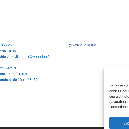
5 96 22 76
@Vatteville la rue
5 96 10 86
airie.vattevillelarue@wanadoo.fr
'ouverture :
jeudi de 9h à 11h30
vendredi de 16h à 18h30
Pour offrir 
cookies pour
ces technolo
navigation ou
consentement
Ac