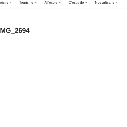
oisirs
Tourisme
A l’école
C’est utile
Nos artisans
IMG_2694