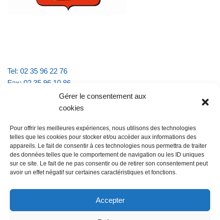
Tel: 02 35 96 22 76
Fax: 02 35 96 10 86
Email : mairie.vattevillelarue@wanadoo.fr
Gérer le consentement aux
cookies
Horaires d'ouverture :
Pour offrir les meilleures expériences, nous utilisons des technologies
lundi et jeudi de 9h à 11h30
telles que les cookies pour stocker et/ou accéder aux informations des
mardi et vendredi de 16h à 18h30
appareils. Le fait de consentir à ces technologies nous permettra de traiter
des données telles que le comportement de navigation ou les ID uniques
sur ce site. Le fait de ne pas consentir ou de retirer son consentement peut
avoir un effet négatif sur certaines caractéristiques et fonctions.
@Vatteville la rue
Pour nous contacter
Accepter