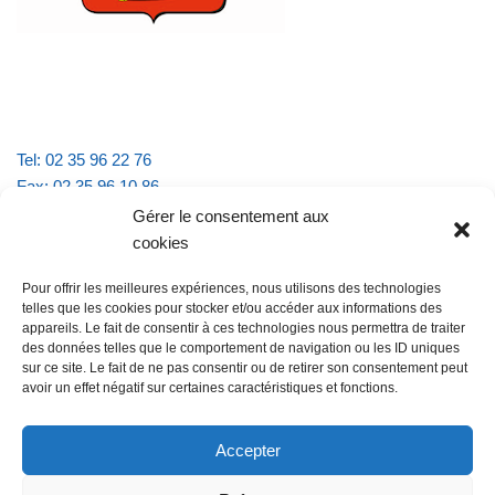
Tel: 02 35 96 22 76
Fax: 02 35 96 10 86
Email : mairie.vattevillelarue@wanadoo.fr
Gérer le consentement aux
cookies
Horaires d'ouverture :
Pour offrir les meilleures expériences, nous utilisons des technologies
lundi et jeudi de 9h à 11h30
telles que les cookies pour stocker et/ou accéder aux informations des
mardi et vendredi de 16h à 18h30
appareils. Le fait de consentir à ces technologies nous permettra de traiter
des données telles que le comportement de navigation ou les ID uniques
sur ce site. Le fait de ne pas consentir ou de retirer son consentement peut
avoir un effet négatif sur certaines caractéristiques et fonctions.
@Vatteville la rue
Pour nous contacter
Accepter