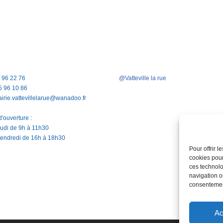
5 96 22 76
@Vatteville la rue
5 96 10 86
airie.vattevillelarue@wanadoo.fr
'ouverture :
jeudi de 9h à 11h30
vendredi de 16h à 18h30
Pour offrir 
cookies pour
ces technolo
navigation ou
consentement
Ac