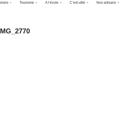
oisirs
Tourisme
A l’école
C’est utile
Nos artisans
IMG_2770