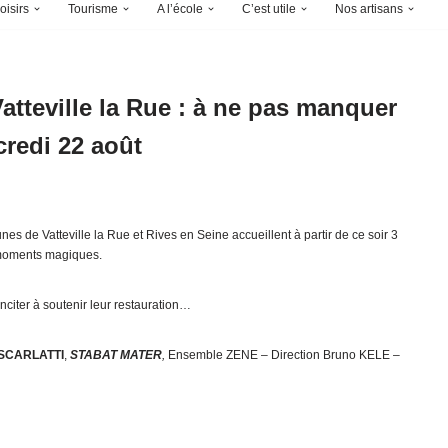
oisirs
Tourisme
A l’école
C’est utile
Nos artisans
atteville la Rue : à ne pas manquer
credi 22 août
s de Vatteville la Rue et Rives en Seine accueillent à partir de ce soir 3
 moments magiques.
nciter à soutenir leur restauration…
SCARLATTI
,
STABAT MATER
,
Ensemble ZENE – Direction Bruno KELE –