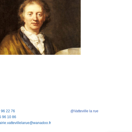
5 96 22 76
@Vatteville la rue
5 96 10 86
airie.vattevillelarue@wanadoo.fr