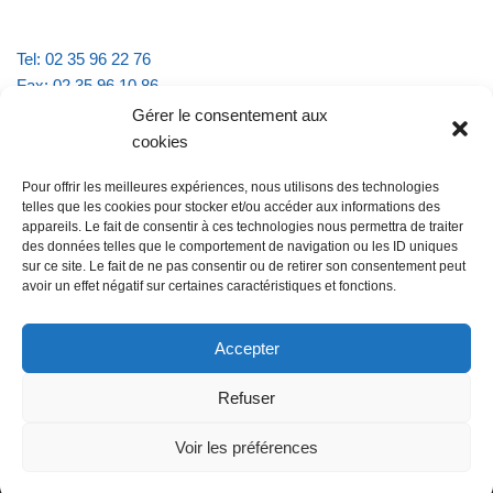
Tel: 02 35 96 22 76
Fax: 02 35 96 10 86
Email : mairie.vattevillelarue@wanadoo.fr
Gérer le consentement aux
cookies
Horaires d'ouverture :
Pour offrir les meilleures expériences, nous utilisons des technologies
lundi et jeudi de 9h à 11h30
telles que les cookies pour stocker et/ou accéder aux informations des
mardi et vendredi de 16h à 18h30
appareils. Le fait de consentir à ces technologies nous permettra de traiter
des données telles que le comportement de navigation ou les ID uniques
sur ce site. Le fait de ne pas consentir ou de retirer son consentement peut
avoir un effet négatif sur certaines caractéristiques et fonctions.
@Vatteville la rue
Pour nous contacter
Accepter
Refuser
Les mentions légales et la politique de confidentialité
Voir les préférences
@Vatteville-la-rue
mentions légales
Propulsé par
Tambour de Ville avec
.