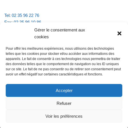
Tel: 02 35 96 22 76
Fax: 02 35 96 10 86
Email : mairie.vattevillelarue@wanadoo.fr
Gérer le consentement aux
cookies
Horaires d'ouverture :
Pour offrir les meilleures expériences, nous utilisons des technologies
lundi et jeudi de 9h à 11h30
telles que les cookies pour stocker et/ou accéder aux informations des
mardi et vendredi de 16h à 18h30
appareils. Le fait de consentir à ces technologies nous permettra de traiter
des données telles que le comportement de navigation ou les ID uniques
sur ce site. Le fait de ne pas consentir ou de retirer son consentement peut
avoir un effet négatif sur certaines caractéristiques et fonctions.
@Vatteville la rue
Pour nous contacter
Accepter
Refuser
Les mentions légales et la politique de confidentialité
Voir les préférences
@Vatteville-la-rue
mentions légales
Propulsé par
Tambour de Ville avec
.