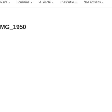
oisirs
Tourisme
A l’école
C’est utile
Nos artisans
IMG_1950