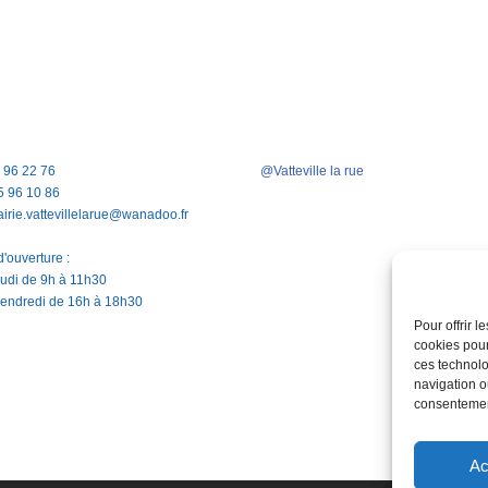
5 96 22 76
@Vatteville la rue
5 96 10 86
airie.vattevillelarue@wanadoo.fr
'ouverture :
jeudi de 9h à 11h30
vendredi de 16h à 18h30
Pour offrir 
cookies pour
ces technolo
navigation ou
consentement
Ac