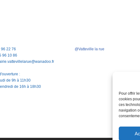
5 96 22 76
@Vatteville la rue
5 96 10 86
airie.vattevillelarue@wanadoo.fr
'ouverture :
jeudi de 9h à 11h30
vendredi de 16h à 18h30
Pour offrir 
cookies pour
ces technolo
navigation ou
consentement
Ac