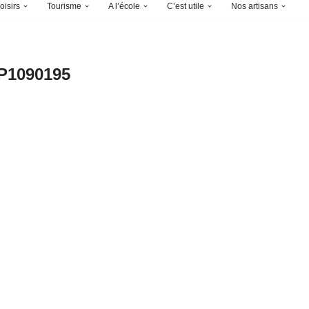
oisirs
Tourisme
A l’école
C’est utile
Nos artisans
P1090195