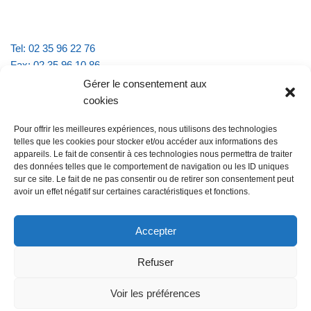
Tel: 02 35 96 22 76
Fax: 02 35 96 10 86
Email : mairie.vattevillelarue@wanadoo.fr
Gérer le consentement aux
cookies
Horaires d'ouverture :
Pour offrir les meilleures expériences, nous utilisons des technologies
lundi et jeudi de 9h à 11h30
telles que les cookies pour stocker et/ou accéder aux informations des
mardi et vendredi de 16h à 18h30
appareils. Le fait de consentir à ces technologies nous permettra de traiter
des données telles que le comportement de navigation ou les ID uniques
sur ce site. Le fait de ne pas consentir ou de retirer son consentement peut
avoir un effet négatif sur certaines caractéristiques et fonctions.
@Vatteville la rue
Pour nous contacter
Accepter
Refuser
Les mentions légales et la politique de confidentialité
Voir les préférences
@Vatteville-la-rue
mentions légales
Propulsé par