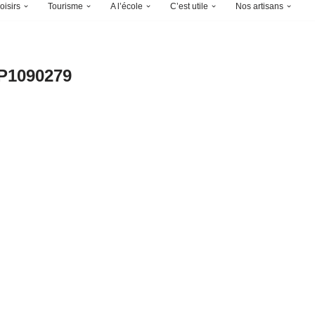
oisirs
Tourisme
A l’école
C’est utile
Nos artisans
P1090279