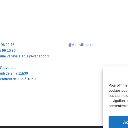
5 96 22 76
@Vatteville la rue
5 96 10 86
airie.vattevillelarue@wanadoo.fr
'ouverture :
jeudi de 9h à 11h30
vendredi de 16h à 18h30
Pour offrir 
cookies pour
ces technolo
navigation ou
consentement
Ac