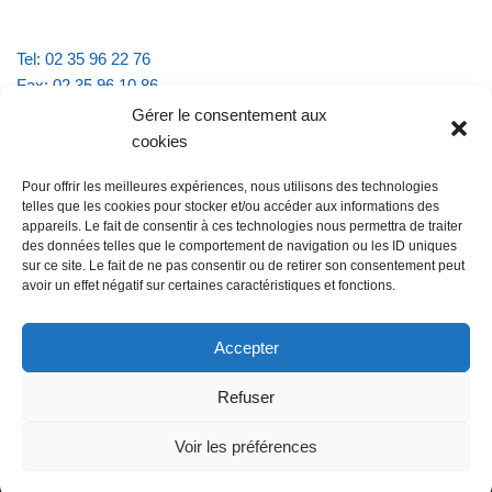
Tel: 02 35 96 22 76
Fax: 02 35 96 10 86
Email : mairie.vattevillelarue@wanadoo.fr
Gérer le consentement aux
cookies
Horaires d'ouverture :
Pour offrir les meilleures expériences, nous utilisons des technologies
lundi et jeudi de 9h à 11h30
telles que les cookies pour stocker et/ou accéder aux informations des
mardi et vendredi de 16h à 18h30
appareils. Le fait de consentir à ces technologies nous permettra de traiter
des données telles que le comportement de navigation ou les ID uniques
sur ce site. Le fait de ne pas consentir ou de retirer son consentement peut
avoir un effet négatif sur certaines caractéristiques et fonctions.
@Vatteville la rue
Pour nous contacter
Accepter
Refuser
Les mentions légales et la politique de confidentialité
Voir les préférences
@Vatteville-la-rue
mentions légales
Propulsé par
Tambour de Ville avec
.