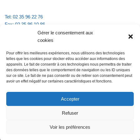
Tel: 02 35 96 22 76
Fax: 02 35 96 10 86
Email : mairie.vattevillelarue@wanadoo.fr
Gérer le consentement aux
cookies
Horaires d'ouverture :
Pour offrir les meilleures expériences, nous utilisons des technologies
lundi et jeudi de 9h à 11h30
telles que les cookies pour stocker et/ou accéder aux informations des
mardi et vendredi de 16h à 18h30
appareils. Le fait de consentir à ces technologies nous permettra de traiter
des données telles que le comportement de navigation ou les ID uniques
sur ce site. Le fait de ne pas consentir ou de retirer son consentement peut
avoir un effet négatif sur certaines caractéristiques et fonctions.
@Vatteville la rue
Pour nous contacter
Accepter
Refuser
Les mentions légales et la politique de confidentialité
Voir les préférences
@Vatteville-la-rue
mentions légales
Propulsé par
Tambour de Ville avec
.