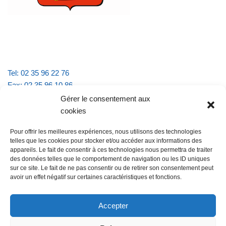
Tel: 02 35 96 22 76
Fax: 02 35 96 10 86
Email : mairie.vattevillelarue@wanadoo.fr
Gérer le consentement aux
cookies
Horaires d'ouverture :
Pour offrir les meilleures expériences, nous utilisons des technologies
lundi et jeudi de 9h à 11h30
telles que les cookies pour stocker et/ou accéder aux informations des
mardi et vendredi de 16h à 18h30
appareils. Le fait de consentir à ces technologies nous permettra de traiter
des données telles que le comportement de navigation ou les ID uniques
sur ce site. Le fait de ne pas consentir ou de retirer son consentement peut
avoir un effet négatif sur certaines caractéristiques et fonctions.
@Vatteville la rue
Pour nous contacter
Accepter