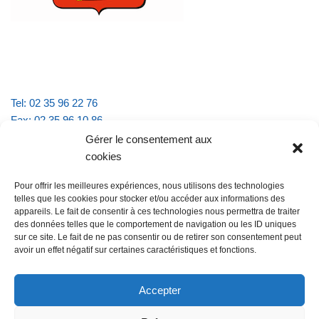
Tel: 02 35 96 22 76
Fax: 02 35 96 10 86
Email : mairie.vattevillelarue@wanadoo.fr
Gérer le consentement aux
cookies
Horaires d'ouverture :
Pour offrir les meilleures expériences, nous utilisons des technologies
lundi et jeudi de 9h à 11h30
telles que les cookies pour stocker et/ou accéder aux informations des
mardi et vendredi de 16h à 18h30
appareils. Le fait de consentir à ces technologies nous permettra de traiter
des données telles que le comportement de navigation ou les ID uniques
sur ce site. Le fait de ne pas consentir ou de retirer son consentement peut
avoir un effet négatif sur certaines caractéristiques et fonctions.
@Vatteville la rue
Pour nous contacter
Accepter