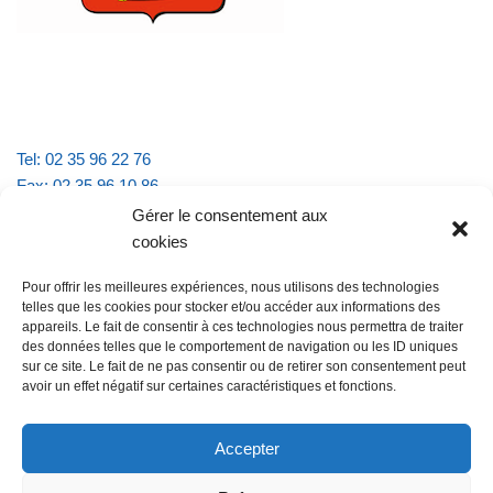
Tel: 02 35 96 22 76
Fax: 02 35 96 10 86
Email : mairie.vattevillelarue@wanadoo.fr
Gérer le consentement aux
cookies
Horaires d'ouverture :
Pour offrir les meilleures expériences, nous utilisons des technologies
lundi et jeudi de 9h à 11h30
telles que les cookies pour stocker et/ou accéder aux informations des
mardi et vendredi de 16h à 18h30
appareils. Le fait de consentir à ces technologies nous permettra de traiter
des données telles que le comportement de navigation ou les ID uniques
sur ce site. Le fait de ne pas consentir ou de retirer son consentement peut
avoir un effet négatif sur certaines caractéristiques et fonctions.
@Vatteville la rue
Pour nous contacter
Accepter