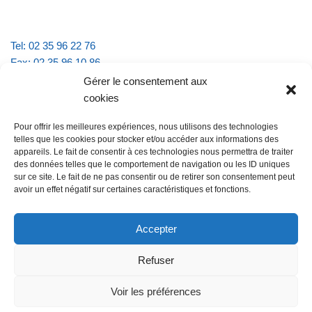
Tel: 02 35 96 22 76
Fax: 02 35 96 10 86
Email : mairie.vattevillelarue@wanadoo.fr
Gérer le consentement aux
cookies
Horaires d'ouverture :
Pour offrir les meilleures expériences, nous utilisons des technologies
lundi et jeudi de 9h à 11h30
telles que les cookies pour stocker et/ou accéder aux informations des
mardi et vendredi de 16h à 18h30
appareils. Le fait de consentir à ces technologies nous permettra de traiter
des données telles que le comportement de navigation ou les ID uniques
sur ce site. Le fait de ne pas consentir ou de retirer son consentement peut
avoir un effet négatif sur certaines caractéristiques et fonctions.
@Vatteville la rue
Pour nous contacter
Accepter
Refuser
Les mentions légales et la politique de confidentialité
Voir les préférences
@Vatteville-la-rue
mentions légales
Propulsé par
Tambour de Ville avec
.