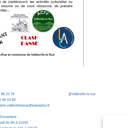
5 96 22 76
@Vatteville la rue
5 96 10 86
airie.vattevillelarue@wanadoo.fr
'ouverture :
jeudi de 9h à 11h30