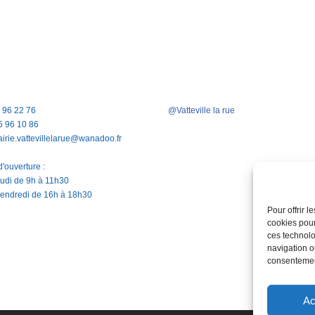
5 96 22 76
@Vatteville la rue
5 96 10 86
airie.vattevillelarue@wanadoo.fr
'ouverture :
jeudi de 9h à 11h30
vendredi de 16h à 18h30
Pour offrir 
cookies pour
ces technolo
navigation ou
consentement
Ac