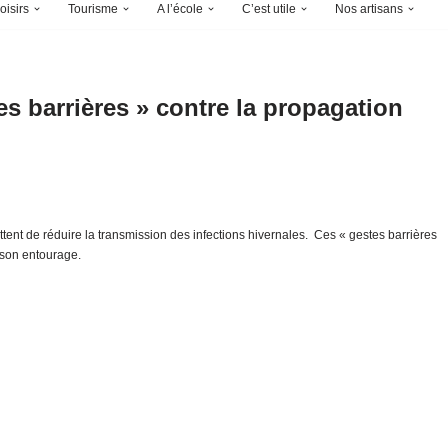
oisirs
Tourisme
A l’école
C’est utile
Nos artisans
es barrières » contre la propagation
ent de réduire la transmission des infections hivernales. Ces « gestes barrières
r son entourage.