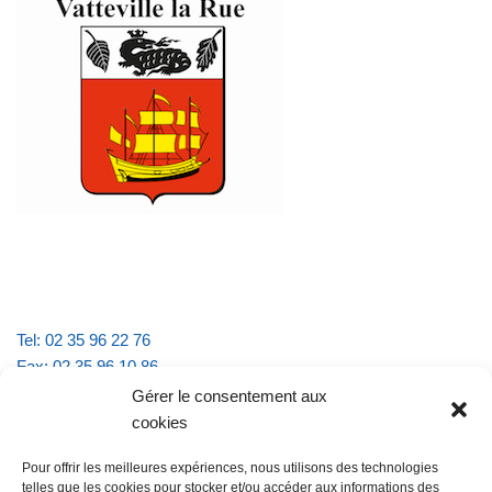
Tel: 02 35 96 22 76
Fax: 02 35 96 10 86
Email : mairie.vattevillelarue@wanadoo.fr
Gérer le consentement aux
cookies
Horaires d'ouverture :
Pour offrir les meilleures expériences, nous utilisons des technologies
lundi et jeudi de 9h à 11h30
telles que les cookies pour stocker et/ou accéder aux informations des